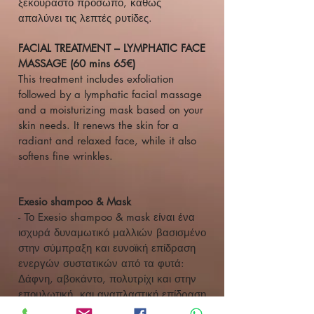
ξεκούραστο πρόσωπο, καθώς
απαλύνει τις λεπτές ρυτίδες.
FACIAL TREATMENT – LYMPHATIC FACE
MASSAGE (60 mins 65€)
This treatment includes exfoliation
followed by a lymphatic facial massage
and a moisturizing mask based on your
skin needs. It renews the skin for a
radiant and relaxed face, while it also
softens fine wrinkles.
Exesio shampoo & Mask
- Το Exesio shampoo & mask είναι ένα
ισχυρά δυναμωτικό μαλλιών βασισμένο
στην σύμπραξη και ευνοϊκή επίδραση
ενεργών συστατικών από τα φυτά:
Δάφνη, αβοκάντο, πολυτρίχι και στην
επουλωτική και αναπλαστική επίδραση
της μαστίχας Χίου